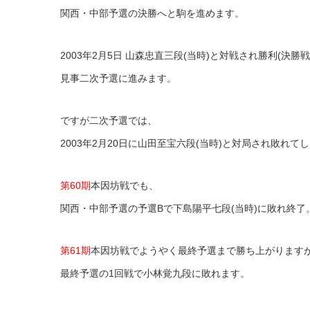
関西・中部予選の決勝へと駒を進めます。
2003年2月5日 山森忠直三段(当時)と対戦され勝利(決勝戦
見事二次予選に進みます。
ですが二次予選では、
2003年2月20日に山田至宝六段(当時)と対局され敗れて
第60期
本因坊戦でも、
関西・中部予選の予選Bで下島陽平七段(当時)に敗れ終了
第61期
本因坊戦でようやく最終予選まで勝ち上がります
最終予選の1回戦で小林覚九段に敗れます。