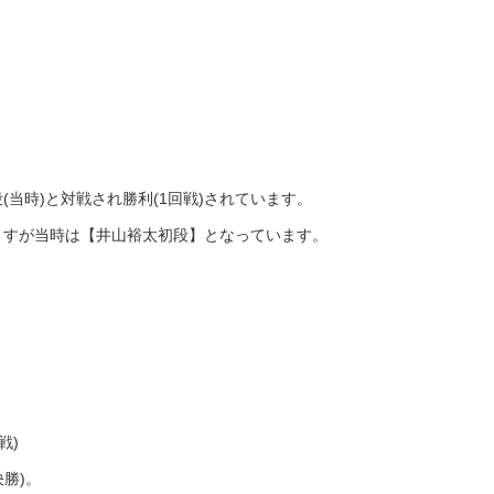
(当時)と対戦され勝利(1回戦)されています。
ますが当時は【井山裕太初段】となっています。
戦)
決勝)。