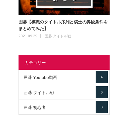
囲碁【棋戦のタイトル序列と棋士の昇段条件を
まとめてみた】
2021.09.29
囲碁 タイトル戦
カテゴリー
囲碁 Youtube動画
4
囲碁 タイトル戦
6
囲碁 初心者
3