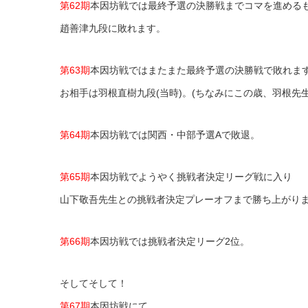
第62期
本因坊戦では最終予選の決勝戦までコマを進める
趙善津九段に敗れます。
第63期
本因坊戦ではまたまた最終予選の決勝戦で敗れま
お相手は羽根直樹九段(当時)。(ちなみにこの歳、羽根先
第64期
本因坊戦では関西・中部予選Aで敗退。
第65期
本因坊戦でようやく挑戦者決定リーグ戦に入り
山下敬吾先生との挑戦者決定プレーオフまで勝ち上がり
第66期
本因坊戦では挑戦者決定リーグ2位。
そしてそして！
第67期
本因坊戦にて、