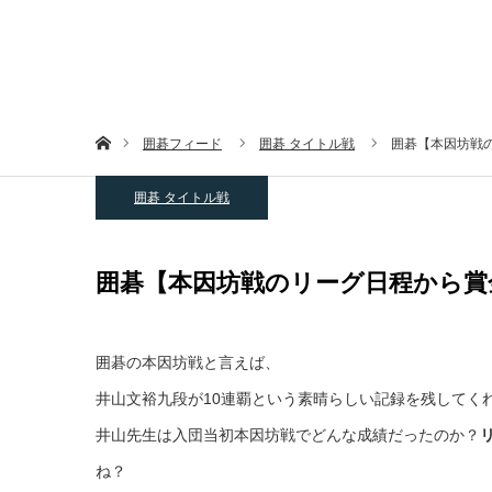
ホーム
囲碁フィード
囲碁 タイトル戦
囲碁【本因坊戦
囲碁 タイトル戦
囲碁【本因坊戦のリーグ日程から賞
囲碁の本因坊戦と言えば、
井山文裕九段が10連覇という素晴らしい記録を残してく
井山先生は入団当初本因坊戦でどんな成績だったのか？
ね？