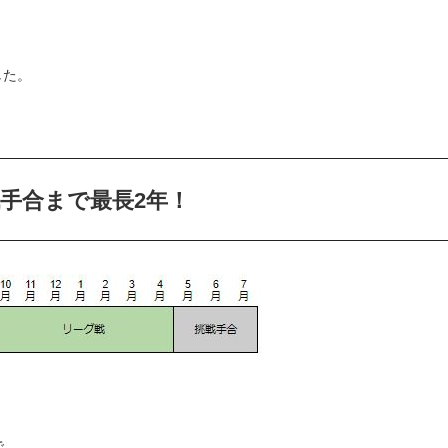
した。
手合まで最長2年！
で、