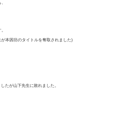
も、
す。
生が本因坊のタイトルを奪取されました)
ましたが山下先生に敗れました。