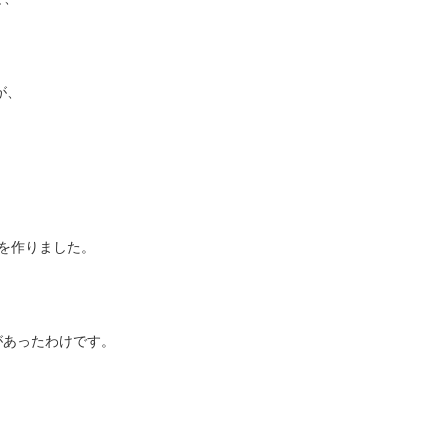
。
が、
録を作りました。
があったわけです。