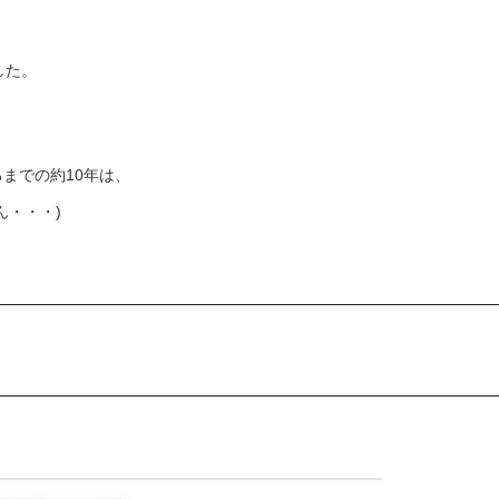
した。
までの約10年は、
ん・・・)